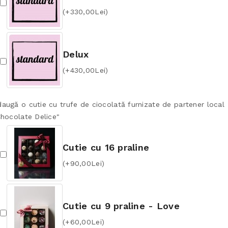
(+330,00Lei)
Delux
(+430,00Lei)
augă o cutie cu trufe de ciocolată furnizate de partener local
Chocolate Delice"
Cutie cu 16 praline
(+90,00Lei)
Cutie cu 9 praline - Love
(+60,00Lei)