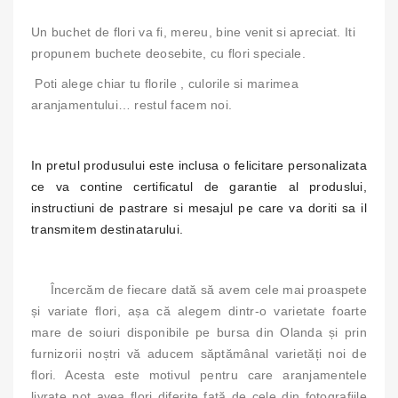
Un buchet de flori va fi, mereu, bine venit si apreciat.
Iti
propunem buchete deosebite, cu flori speciale.
Poti alege chiar tu florile , culorile si marimea
aranjamentului… restul facem noi.
In pretul produsului este inclusa o felicitare personalizata
ce va contine certificatul de garantie al produslui,
instructiuni de pastrare si mesajul pe care va doriti sa il
transmitem destinatarului.
Încercăm de fiecare dată să avem cele mai proaspete
și variate flori, așa că alegem dintr-o varietate foarte
mare de soiuri disponibile pe bursa din Olanda și prin
furnizorii noștri vă aducem săptămânal varietăți noi de
flori. Acesta este motivul pentru care aranjamentele
livrate pot avea flori diferite față de cele din fotografiile