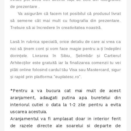
de prezentare .
Va asigurăm că facem tot posibilul că produsul livrat
să semene cât mai mult cu fotografia din prezentare.
Trebuie să ai încredere în creativitatea noastră.
Lasă în rubrica specială, orice detaliu de care ai vrea ca
noi să ținem cont și vom face magie pentru a-ți îndeplini
dorințele. Livrarea în Sibiu, Șelimbăr și Cartierul
Arhitecților este gratuită iar la finalizarea comenzii tu vei
plăti online folosind cardul tău Visa sau Mastercard, sigur
și rapid prin platforma ”euplatesc.ro”.
*Pentru a va bucura cat mai mult de acest
aranjament, adaugati putina apa buretelui din
interiorul cutiei o data la 1-2 zile pentru a evita
uscarea acestuia.
Aranjamentul va fi amplasat doar in interior ferit
de razele directe ale soarelui si departe de