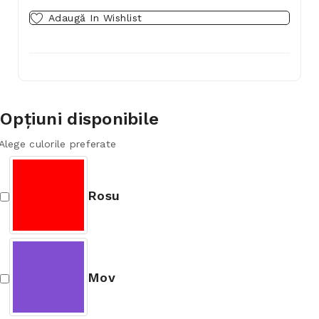
Adaugă In Wishlist
Opţiuni disponibile
Alege culorile preferate
Rosu
Mov