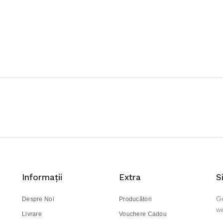
Informaţii
Extra
S
Ge
Despre Noi
Producători
we
Livrare
Vouchere Cadou