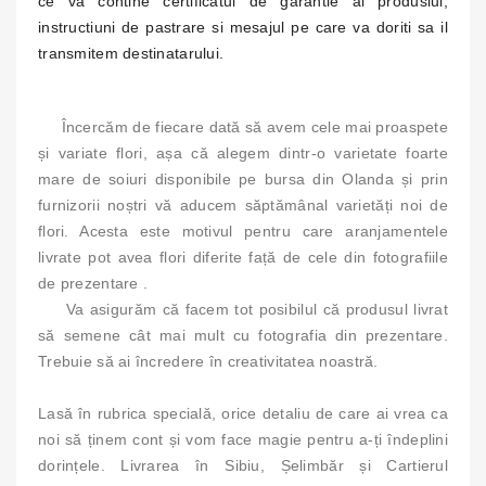
ce va contine certificatul de garantie al produslui,
instructiuni de pastrare si mesajul pe care va doriti sa il
transmitem destinatarului.
Încercăm de fiecare dată să avem cele mai proaspete
și variate flori, așa că alegem dintr-o varietate foarte
mare de soiuri disponibile pe bursa din Olanda și prin
furnizorii noștri vă aducem săptămânal varietăți noi de
flori. Acesta este motivul pentru care aranjamentele
livrate pot avea flori diferite față de cele din fotografiile
de prezentare .
Va asigurăm că facem tot posibilul că produsul livrat
să semene cât mai mult cu fotografia din prezentare.
Trebuie să ai încredere în creativitatea noastră.
Lasă în rubrica specială, orice detaliu de care ai vrea ca
noi să ținem cont și vom face magie pentru a-ți îndeplini
dorințele. Livrarea în Sibiu, Șelimbăr și Cartierul