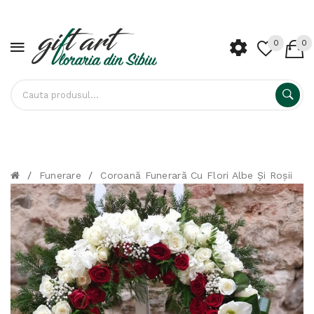
0
0
/
Funerare
/
Coroană Funerară Cu Flori Albe Și Roșii