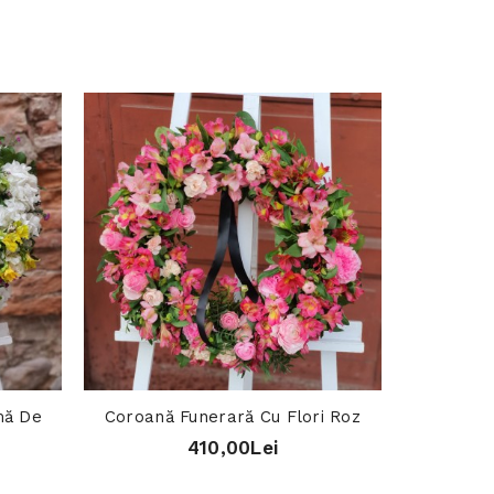
mă De
Coroană Funerară Cu Flori Roz
Coroană
410,00Lei