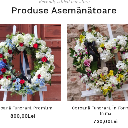
Recently added our store
Produse Asemănătoare
roană Funerară Premium
Coroană Funerară În For
Inimă
800,00Lei
730,00Lei