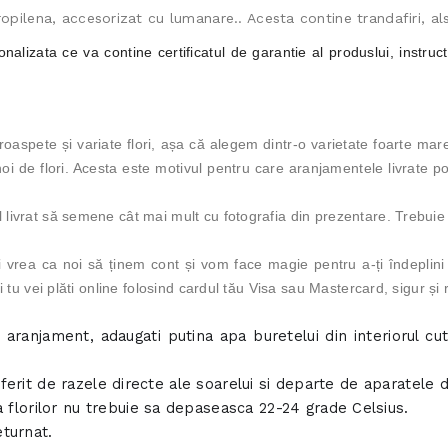
opilena, accesorizat cu lumanare.. Acesta contine trandafiri, al
nalizata ce va contine certificatul de garantie al produslui, instruct
aspete și variate flori, așa că alegem dintr-o varietate foarte mare
i de flori. Acesta este motivul pentru care aranjamentele livrate pot 
 livrat să semene cât mai mult cu fotografia din prezentare. Trebuie 
i vrea ca noi să ținem cont și vom face magie pentru a-ți îndeplini d
nzii tu vei plăti online folosind cardul tău Visa sau Mastercard, sig
ranjament, adaugati putina apa buretelui din interiorul cuti
ferit de razele directe ale soarelui si departe de aparatele d
lorilor nu trebuie sa depaseasca 22-24 grade Celsius.
eturnat.