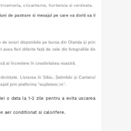
stroemeria, crizanteme, hortensia si verdeata.
iuni de pastrare si mesajul pe care va doriti sa il
 de soiuri disponibile pe bursa din Olanda și prin
avea flori diferite față de cele din fotografiile de
să ai încredere în creativitatea noastră.
orințele. Livrarea în Sibiu, Șelimbăr și Cartierul
ur și rapid prin platforma ”euplatesc.ro”.
ei o data la 1-2 zile pentru a evita uscarea
e aer conditionat si calorifere.