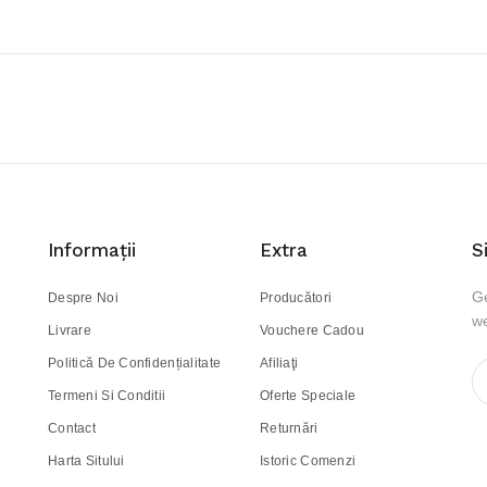
Informaţii
Extra
S
Ge
Despre Noi
Producători
we
Livrare
Vouchere Cadou
Politică De Confidențialitate
Afiliaţi
Termeni Si Conditii
Oferte Speciale
Contact
Returnări
Harta Sitului
Istoric Comenzi