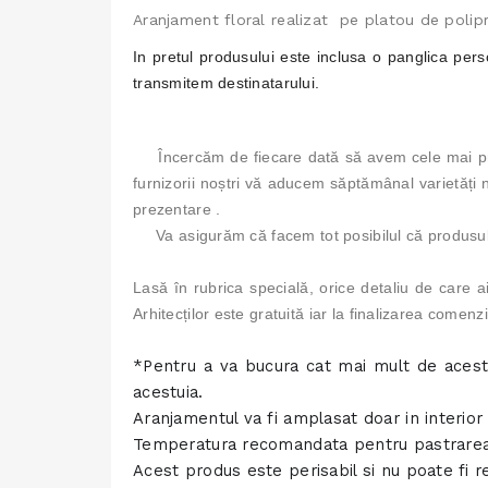
Aranjament floral realizat pe platou de polipr
In pretul produsului este inclusa o panglica perso
transmitem destinatarului.
Încercăm de fiecare dată să avem cele mai pro
furnizorii noștri vă aducem săptămânal varietăți no
prezentare .
Va asigurăm că facem tot posibilul că produsul
Lasă în rubrica specială, orice detaliu de care a
Arhitecților este gratuită iar la finalizarea come
*Pentru a va bucura cat mai mult de acest a
acestuia.
Aranjamentul va fi amplasat doar in interior 
Temperatura recomandata pentru pastrarea f
Acest produs este perisabil si nu poate fi r