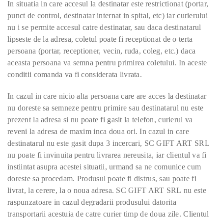
In situatia in care accesul la destinatar este restrictionat (portar,
punct de control, destinatar internat in spital, etc) iar curierului
nu i se permite accesul catre destinatar, sau daca destinatarul
lipseste de la adresa, coletul poate fi receptionat de o terta
persoana (portar, receptioner, vecin, ruda, coleg, etc.) daca
aceasta persoana va semna pentru primirea coletului. In aceste
conditii comanda va fi considerata livrata.
In cazul in care nicio alta persoana care are acces la destinatar
nu doreste sa semneze pentru primire sau destinatarul nu este
prezent la adresa si nu poate fi gasit la telefon, curierul va
reveni la adresa de maxim inca doua ori. In cazul in care
destinatarul nu este gasit dupa 3 incercari, SC GIFT ART SRL
nu poate fi invinuita pentru livrarea nereusita, iar clientul va fi
instiintat asupra acestei situatii, urmand sa ne comunice cum
doreste sa procedam. Produsul poate fi distrus, sau poate fi
livrat, la cerere, la o noua adresa. SC GIFT ART SRL nu este
raspunzatoare in cazul degradarii produsului datorita
transportarii acestuia de catre curier timp de doua zile. Clientul