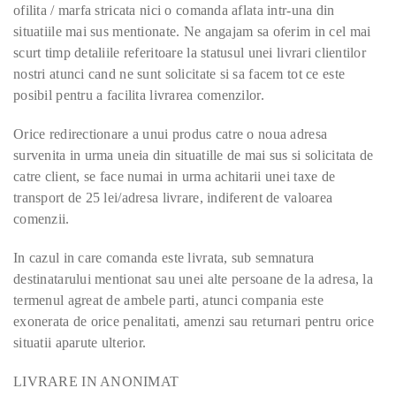
ofilita / marfa stricata nici o comanda aflata intr-una din
situatiile mai sus mentionate. Ne angajam sa oferim in cel mai
scurt timp detaliile referitoare la statusul unei livrari clientilor
nostri atunci cand ne sunt solicitate si sa facem tot ce este
posibil pentru a facilita livrarea comenzilor.
Orice redirectionare a unui produs catre o noua adresa
survenita in urma uneia din situatille de mai sus si solicitata de
catre client, se face numai in urma achitarii unei taxe de
transport de 25 lei/adresa livrare, indiferent de valoarea
comenzii.
In cazul in care comanda este livrata, sub semnatura
destinatarului mentionat sau unei alte persoane de la adresa, la
termenul agreat de ambele parti, atunci compania este
exonerata de orice penalitati, amenzi sau returnari pentru orice
situatii aparute ulterior.
LIVRARE IN ANONIMAT