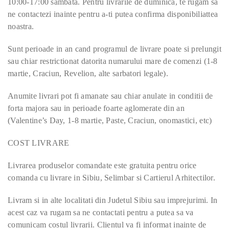
10:00-17:00 sambata. Pentru livrarile de duminica, te rugam sa
ne contactezi inainte pentru a-ti putea confirma disponibiliattea
noastra.
Sunt perioade in an cand programul de livrare poate si prelungit
sau chiar restrictionat datorita numarului mare de comenzi (1-8
martie, Craciun, Revelion, alte sarbatori legale).
Anumite livrari pot fi amanate sau chiar anulate in conditii de
forta majora sau in perioade foarte aglomerate din an
(Valentine’s Day, 1-8 martie, Paste, Craciun, onomastici, etc)
COST LIVRARE
Livrarea produselor comandate este gratuita pentru orice
comanda cu livrare in Sibiu, Selimbar si Cartierul Arhitectilor.
Livram si in alte localitati din Judetul Sibiu sau imprejurimi. In
acest caz va rugam sa ne contactati pentru a putea sa va
comunicam costul livrarii. Clientul va fi informat inainte de