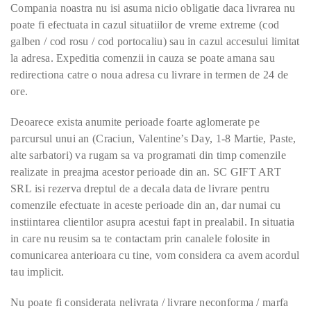
Compania noastra nu isi asuma nicio obligatie daca livrarea nu
poate fi efectuata in cazul situatiilor de vreme extreme (cod
galben / cod rosu / cod portocaliu) sau in cazul accesului limitat
la adresa. Expeditia comenzii in cauza se poate amana sau
redirectiona catre o noua adresa cu livrare in termen de 24 de
ore.
Deoarece exista anumite perioade foarte aglomerate pe
parcursul unui an (Craciun, Valentine’s Day, 1-8 Martie, Paste,
alte sarbatori) va rugam sa va programati din timp comenzile
realizate in preajma acestor perioade din an. SC GIFT ART
SRL isi rezerva dreptul de a decala data de livrare pentru
comenzile efectuate in aceste perioade din an, dar numai cu
instiintarea clientilor asupra acestui fapt in prealabil. In situatia
in care nu reusim sa te contactam prin canalele folosite in
comunicarea anterioara cu tine, vom considera ca avem acordul
tau implicit.
Nu poate fi considerata nelivrata / livrare neconforma / marfa