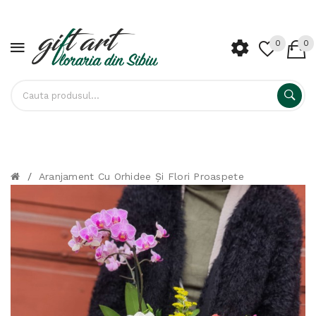
0
0
/
Aranjament Cu Orhidee Și Flori Proaspete