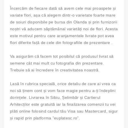
Încercăm de fiecare dată să avem cele mai proaspete și
variate flori, așa că alegem dintr-o varietate foarte mare
de soiuri disponibile pe bursa din Olanda și prin furnizorii
noștri vă aducem săptămânal varietăți noi de flori. Acesta
este motivul pentru care aranjamentele livrate pot avea
flori diferite față de cele din fotografiile de prezentare .
Va asigurăm că facem tot posibilul că produsul livrat să
semene cât mai mult cu fotografia din prezentare.
Trebuie să ai încredere în creativitatea noastră.
Lasă în rubrica specială, orice detaliu de care ai vrea ca
noi să ținem cont și vom face magie pentru a-ți îndeplini
dorințele. Livrarea în Sibiu, Șelimbăr și Cartierul
Arhitecților este gratuită iar la finalizarea comenzii tu vei
plăti online folosind cardul tău Visa sau Mastercard, sigur
și rapid prin platforma ”euplatesc.ro”.