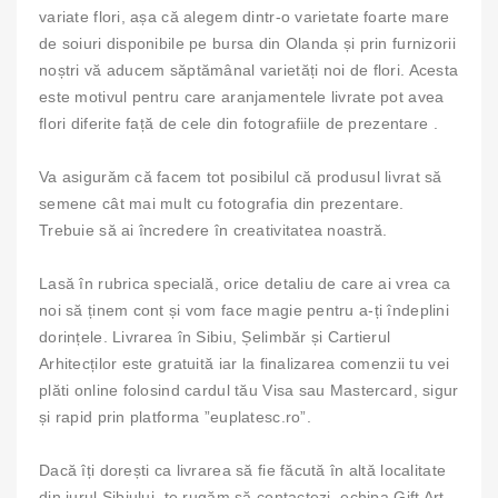
variate flori, așa că alegem dintr-o varietate foarte mare
de soiuri disponibile pe bursa din Olanda și prin furnizorii
noștri vă aducem săptămânal varietăți noi de flori. Acesta
este motivul pentru care aranjamentele livrate pot avea
flori diferite față de cele din fotografiile de prezentare .
Va asigurăm că facem tot posibilul că produsul livrat să
semene cât mai mult cu fotografia din prezentare.
Trebuie să ai încredere în creativitatea noastră.
Lasă în rubrica specială, orice detaliu de care ai vrea ca
noi să ținem cont și vom face magie pentru a-ți îndeplini
dorințele. Livrarea în Sibiu, Șelimbăr și Cartierul
Arhitecților este gratuită iar la finalizarea comenzii tu vei
plăti online folosind cardul tău Visa sau Mastercard, sigur
și rapid prin platforma ”euplatesc.ro”.
Dacă îți dorești ca livrarea să fie făcută în altă localitate
din jurul Sibiului, te rugăm să contactezi, echipa Gift Art,