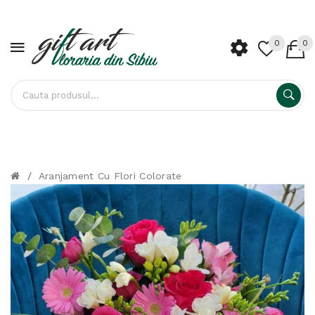
0
0
/
Aranjament Cu Flori Colorate