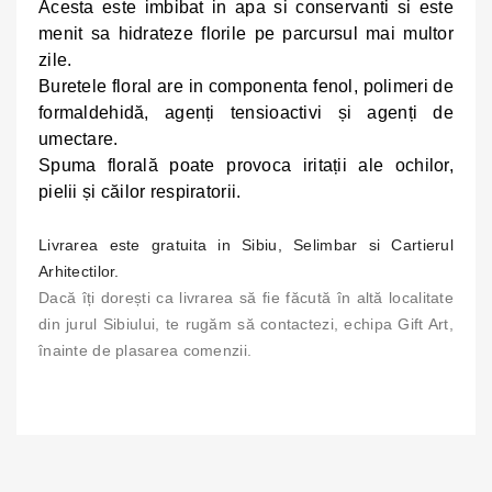
Acesta este imbibat in apa si conservanti si este
menit sa hidrateze florile pe parcursul mai multor
zile.
Buretele
floral are in componenta fenol, polimeri de
formaldehidă, agenți tensioactivi și agenți de
umectare.
Spuma florală poate provoca iritații ale ochilor,
pielii și căilor respiratorii.
Livrarea este gratuita in Sibiu, Selimbar si Cartierul
Arhitectilor.
Dacă îți dorești ca livrarea să fie făcută în altă localitate
din jurul Sibiului, te rugăm să contactezi, echipa Gift Art,
înainte de plasarea comenzii.