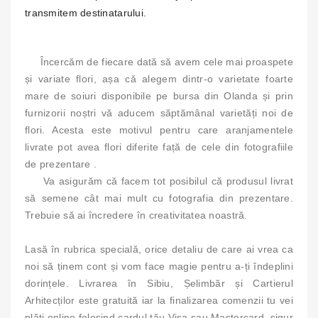
transmitem destinatarului.
Încercăm de fiecare dată să avem cele mai proaspete
și variate flori, așa că alegem dintr-o varietate foarte
mare de soiuri disponibile pe bursa din Olanda și prin
furnizorii noștri vă aducem săptămânal varietăți noi de
flori. Acesta este motivul pentru care aranjamentele
livrate pot avea flori diferite față de cele din fotografiile
de prezentare .
Va asigurăm că facem tot posibilul că produsul livrat
să semene cât mai mult cu fotografia din prezentare.
Trebuie să ai încredere în creativitatea noastră.
Lasă în rubrica specială, orice detaliu de care ai vrea ca
noi să ținem cont și vom face magie pentru a-ți îndeplini
dorințele. Livrarea în Sibiu, Șelimbăr și Cartierul
Arhitecților este gratuită iar la finalizarea comenzii tu vei
plăti online folosind cardul tău Visa sau Mastercard, sigur