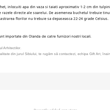
, inlocuiti apa din vaza si taiati aproximativ 1-2 cm din tulpinile
de razele directe ale soarelui. De asemenea buchetul trebuie tin
strarea florilor nu trebuie sa depaseasca 22-24 grade Celsius.
unt importate din Olanda de catre furnizori nostri locali.
l Arhitectilor.
ocalitate din jurul Sibiului, te rugăm să contactezi, echipa Gift Art, în