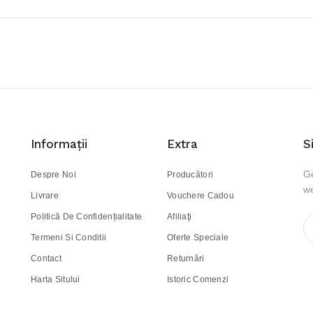
Informaţii
Extra
S
Ge
Despre Noi
Producători
we
Livrare
Vouchere Cadou
Politică De Confidențialitate
Afiliaţi
Termeni Si Conditii
Oferte Speciale
Contact
Returnări
Harta Sitului
Istoric Comenzi