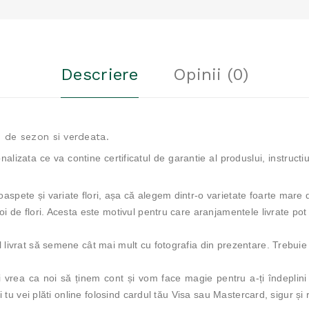
Descriere
Opinii (0)
ri de sezon si verdeata.
onalizata ce va contine certificatul de garantie al produslui, instruct
spete și variate flori, așa că alegem dintr-o varietate foarte mare d
i de flori. Acesta este motivul pentru care aranjamentele livrate pot av
 livrat să semene cât mai mult cu fotografia din prezentare. Trebuie 
i vrea ca noi să ținem cont și vom face magie pentru a-ți îndeplini d
zii tu vei plăti online folosind cardul tău Visa sau Mastercard, sigur