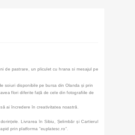
iuni de pastrare, un pliculet cu hrana si mesajul pe
e soiuri disponibile pe bursa din Olanda și prin
ea flori diferite față de cele din fotografiile de
să ai încredere în creativitatea noastră.
orințele. Livrarea în Sibiu, Șelimbăr și Cartierul
 și rapid prin platforma ”euplatesc.ro”.