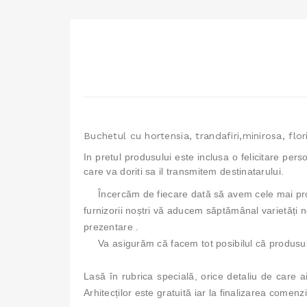
Buchetul cu hortensia, trandafiri,minirosa, flo
In pretul produsului este inclusa o felicitare pers
care va doriti sa il transmitem destinatarului.
Încercăm de fiecare dată să avem cele mai proa
furnizorii noștri vă aducem săptămânal varietăți no
prezentare .
Va asigurăm că facem tot posibilul că produsul
Lasă în rubrica specială, orice detaliu de care a
Arhitecților este gratuită iar la finalizarea comen