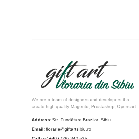
We are a team of designers and developers that
create high quality Magento, Prestashop, Opencart.
Address:
Str. Fundătura Brazilor, Sibiu
Email:
florarie@giftartsibiu.ro
Call us:
+40 (726) 340 535