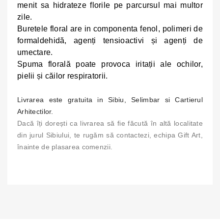
menit sa hidrateze florile pe parcursul mai multor
zile.
Buretele
floral are in componenta fenol, polimeri de
formaldehidă, agenți tensioactivi și agenți de
umectare.
Spuma florală poate provoca iritații ale ochilor,
pielii și căilor respiratorii.
Livrarea este gratuita in Sibiu, Selimbar si Cartierul
Arhitectilor.
Dacă îți dorești ca livrarea să fie făcută în altă localitate
din jurul Sibiului, te rugăm să contactezi, echipa Gift Art,
înainte de plasarea comenzii.