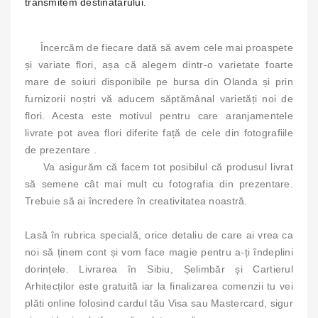
transmitem destinatarului.
Încercăm de fiecare dată să avem cele mai proaspete
și variate flori, așa că alegem dintr-o varietate foarte
mare de soiuri disponibile pe bursa din Olanda și prin
furnizorii noștri vă aducem săptămânal varietăți noi de
flori. Acesta este motivul pentru care aranjamentele
livrate pot avea flori diferite față de cele din fotografiile
de prezentare .
Va asigurăm că facem tot posibilul că produsul livrat
să semene cât mai mult cu fotografia din prezentare.
Trebuie să ai încredere în creativitatea noastră.
Lasă în rubrica specială, orice detaliu de care ai vrea ca
noi să ținem cont și vom face magie pentru a-ți îndeplini
dorințele. Livrarea în Sibiu, Șelimbăr și Cartierul
Arhitecților este gratuită iar la finalizarea comenzii tu vei
plăti online folosind cardul tău Visa sau Mastercard, sigur